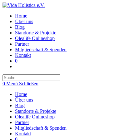
Zum
Inhalt
Home
springen
Über uns
Blog
Standorte & Projekte
Olealife Onlineshop
Partner
Mitgliedschaft & Spenden
Kontakt
0
Toggle
website
search
0
Menü
Schließen
Home
Über uns
Blog
Standorte & Projekte
Olealife Onlineshop
Partner
Mitgliedschaft & Spenden
Kontakt
0