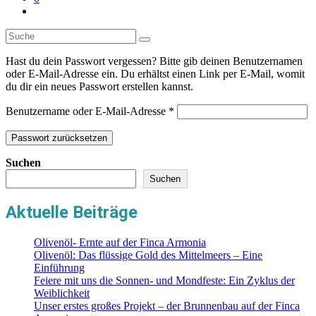
Toggle
website
search
Hast du dein Passwort vergessen? Bitte gib deinen Benutzernamen
oder E-Mail-Adresse ein. Du erhältst einen Link per E-Mail, womit
du dir ein neues Passwort erstellen kannst.
Erforderlich
Benutzername oder E-Mail-Adresse
*
Passwort zurücksetzen
Suchen
Suchen
Aktuelle Beiträge
Olivenöl- Ernte auf der Finca Armonia
Olivenöl: Das flüssige Gold des Mittelmeers – Eine
Einführung
Feiere mit uns die Sonnen- und Mondfeste: Ein Zyklus der
Weiblichkeit
Unser erstes großes Projekt – der Brunnenbau auf der Finca