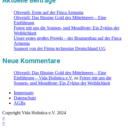
Aktuelle Beiträge
der
Brunnenbau
auf
Olivenöl- Ernte auf der Finca Armonia
der
Olivenöl: Das flüssige Gold des Mittelmeers – Eine
Finca
Einführung
Armonia
Feiere mit uns die Sonnen- und Mondfeste: Ein Zyklus der
Weiblichkeit
Unser erstes großes Projekt – der Brunnenbau auf der Finca
Armonia
Support von der Firma technostar Deutschland UG
Neue Kommentare
Olivenöl: Das flüssige Gold des Mittelmeers – Eine
Einführung – Vida Holistica e.V.
zu
Feiere mit uns die
Sonnen- und Mondfeste: Ein Zyklus der Weiblichkeit
Impressum
Datenschutz
AGBs
Copyright Vida Holistica e.V. 2024
×
×