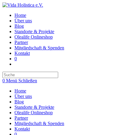
Zum
Inhalt
Home
springen
Über uns
Blog
Standorte & Projekte
Olealife Onlineshop
Partner
Mitgliedschaft & Spenden
Kontakt
0
Toggle
website
search
0
Menü
Schließen
Home
Über uns
Blog
Standorte & Projekte
Olealife Onlineshop
Partner
Mitgliedschaft & Spenden
Kontakt
0