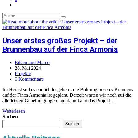
Toggle
website
search
Unser erstes großes Projekt – der
Brunnenbau auf der Finca Armonia
Beitrags-
Eileen und Marco
Autor:
Beitrag
28. Mai 2024
veröffentlicht:
Beitrags-
Projekte
Kategorie:
Beitrags-
0 Kommentare
Kommentare:
Im Herbst soll es endlich losgehen - die Bohrung unseres Brunnens
auf der Finca Armonia ist geplant. Derzeit warten wir noch auf die
allerletzten Genehmigungen und dann kann das Projekt…
Unser
Weiterlesen
erstes
Suchen
großes
Suchen
Projekt
–