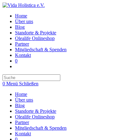
Zum
Inhalt
Home
springen
Über uns
Blog
Standorte & Projekte
Olealife Onlineshop
Partner
Mitgliedschaft & Spenden
Kontakt
0
Toggle
website
search
0
Menü
Schließen
Home
Über uns
Blog
Standorte & Projekte
Olealife Onlineshop
Partner
Mitgliedschaft & Spenden
Kontakt
0