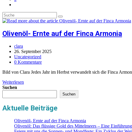
Toggle
website
search
Olivenöl- Ernte auf der Finca Armonia
Beitrags-
clara
Autor:
Beitrag
26. September 2025
veröffentlicht:
Beitrags-
Uncategorized
Kategorie:
Beitrags-
0 Kommentare
Kommentare:
Bild von Clara Jedes Jahr im Herbst verwandelt sich die Finca Arm
Olivenöl-
Weiterlesen
Ernte
Suchen
auf
Suchen
der
Finca
Aktuelle Beiträge
Armonia
Olivenöl- Ernte auf der Finca Armonia
Olivenöl: Das flüssige Gold des Mittelmeers – Eine Einführung
Feiere mit uns die Sonnen- und Mondfeste: Ein Zyklus der Wei